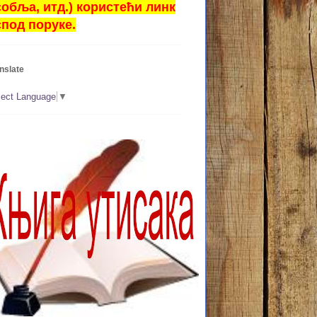
собља, итд.) користећи линк
спод поруке.
nslate
lect Language
▼