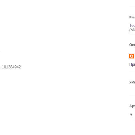
Књ
Те
(М
Ос
Пр
: 101384942
Ук
Ар