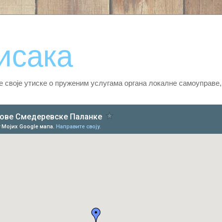
исака
те своје утиске о пруженим услугама органа локалне самоуправе,