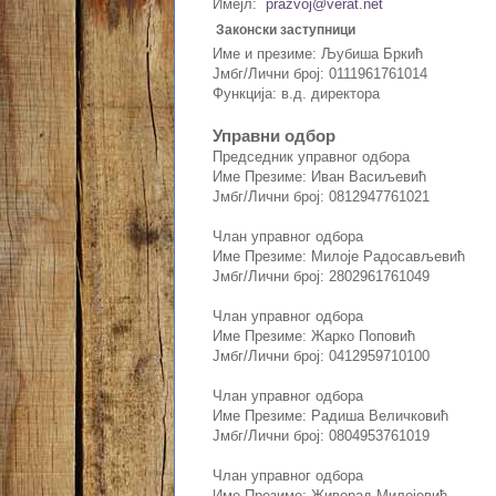
Имејл:
prazvoj@verat.net
Законски заступници
Име и презиме: Љубиша Бркић
Јмбг/Лични број: 0111961761014
Функција: в.д. директора
Управни одбор
Председник управног одбора
Име Презиме: Иван Васиљевић
Јмбг/Лични број: 0812947761021
Члан управног одбора
Име Презиме: Милоје Радосављевић
Јмбг/Лични број: 2802961761049
Члан управног одбора
Име Презиме: Жарко Поповић
Јмбг/Лични број: 0412959710100
Члан управног одбора
Име Презиме: Радиша Величковић
Јмбг/Лични број: 0804953761019
Члан управног одбора
Име Презиме: Живорад Милојевић