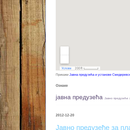
Прикажи
Јавна предузећа и установе Смедеревс
Ознаке
јавна предузећа
Јавно предузеће 
2012-12-20
Јавно предузеће за п