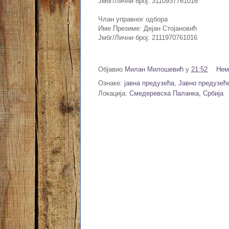
Јмбг/Лични број: 3110937761016
Члан управног одбора
Име Презиме: Дејан Стојановић
Јмбг/Лични број: 2111970761016
Објавио
Милан Милошевић
у
21:52
Нем
Ознаке:
јавна предузећа
,
Јавно предузеће
Локација:
Смедеревска Паланка, Србија