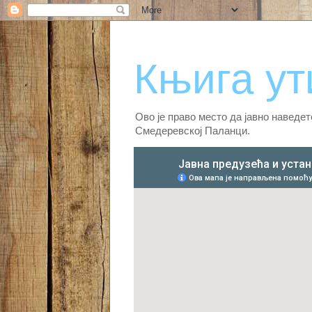
Књига ут
Ово је право место да јавно наведе
Смедеревској Паланци.