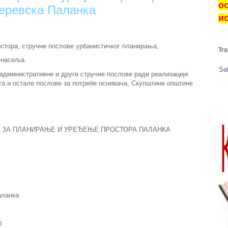
о
деревска Паланка
и
стора, стручне послове урбанистичког планирања,
Tra
 насеља.
Se
 административне и друге стручне послове ради реализације
а и остале послове за потребе оснивача, Скупштине општине
ЋЕ ЗА ПЛАНИРАЊЕ И УРЕЂЕЊЕ ПРОСТОРА ПАЛАНКА
аланка
0