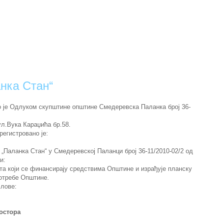
нка Стан“
о је Одлуком скупштине општине Смедеревска Паланка број 36-
л.Вука Караџића бр.58.
регистровано је:
Паланка Стан“ у Смедеревској Паланци број 36-11/2010-02/2 од
и:
та који се финансирају средствима Општине и израђује планску
потребе Општине.
слове:
остора