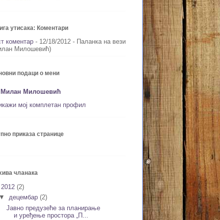
ига утисака: Коментари
ст коментар
- 12/18/2012
- Паланка на вези
илан Милошевић)
новни подаци о мени
Милан Милошевић
икажи мој комплетан профил
упно приказа странице
хива чланака
▼
2012
(2)
▼
децембар
(2)
Јавно предузеће за планирање
и уређење простора „П...