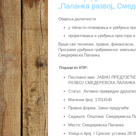
„Паланка развој„ Сме
Обавља делатности
у области планирања и уређења про
пројектовања и уређења простора и
Врши све техничке, правне, финансиске,
Програма уређење грађевинског земљишт
Смедеревска Паланка.
Подаци из АПР:
Пословно име: ЈАВНО ПРЕДУЗЕ
РАЗВОЈ СМЕДЕРЕВСКА ПАЛАНКА
Статус: Активно привредно друштво
Матични број: 17014145
Правна форма: Јавно предузеће
Седиште: Општина: Смедеревска П
Место: Смедеревска Паланка
Улица и број: I Српског устанка 28-3