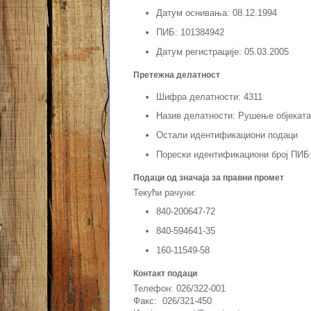
Датум оснивања: 08.12.1994
ПИБ: 101384942
Датум регистрације: 05.03.2005
Претежна делатност
Шифра делатности: 4311
Назив делатности: Рушење објеката
Остали идентификациони подаци
Порески идентификациони број ПИБ
Подаци од значаја за правни промет
Текући рачуни:
840-200647-72
840-594641-35
160-11549-58
Контакт подаци
Телефон: 026/322-001
Факс: 026/321-450