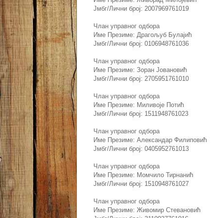
Јмбг/Лични број: 2007969761019
Члан управног одбора
Име Презиме: Драгољуб Булајић
Јмбг/Лични број: 0106948761036
Члан управног одбора
Име Презиме: Зоран Јовановић
Јмбг/Лични број: 2705951761010
Члан управног одбора
Име Презиме: Миливоје Потић
Јмбг/Лични број: 1511948761023
Члан управног одбора
Име Презиме: Александар Филиповић
Јмбг/Лични број: 0405952761013
Члан управног одбора
Име Презиме: Момчило Тирнанић
Јмбг/Лични број: 1510948761027
Члан управног одбора
Име Презиме: Живомир Стевановић