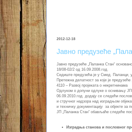
2012-12-18
Јавно предузеће „Пала
Јавно предузеће „Паланка Стан“ основан
18/08-02/2 од 16.09.2008.год.
Седиште предузећа је у Смед. Паланци, у
Претежна делатност за које је предузеће 
4110 – Развој пројеката о некретнинама
Одлуком о допуни одлуке о оснивању ЈП „
06.09.2010.год. додају се следећи послов
и стручног надзора над изградњом објека
и техничку документацију за објекте за 
ЈП „Паланка Стан“ обављаће следеће по
Изградња станова и пословног пр