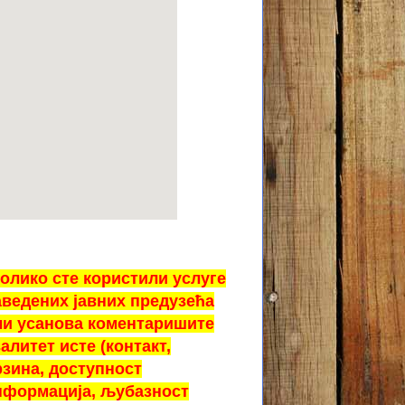
колико сте користили услуге
аведених јавних предузећа
ли усанова коментаришите
алитет исте (контакт,
рзина, доступност
нформација, љубазност